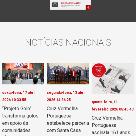
NOTÍCIAS NACIONAIS
sexta-feira, 17 abril
segunda-feira, 13 abril
2026 10:33:55
2026 14:36:25
quarta-feira, 11
“Projeto Golo”
Cruz Vermelha
fevereiro 2026 08:45:43
transforma golos
Portuguesa
Cruz Vermelha
em apoio às
estabelece parceria
Portuguesa
comunidades
com Santa Casa
assinala 161 anos