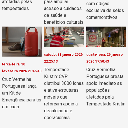
afetadas pelas
para ampliar
com edição
tempestades
acesso a cuidados
exclusiva de selos
de saúde e
comemorativos
benefícios culturais
sábado, 31 janeiro 2026
quinta-feira, 29 janeiro
22:25:13
2026 17:50:43
terça-feira, 10
Tempestade
Cruz Vermelha
fevereiro 2026 21:46:40
Kristin: CVP
Portuguesa presta
Cruz Vermelha
distribui 3000 lonas
apoio imediato às
Portuguesa lança
e ativa estruturas
populações
um Kit de
móveis que
afetadas pela
Emergência para ter
reforçam apoio a
Tempestade Kristin
em casa
desalojados e
operacionais